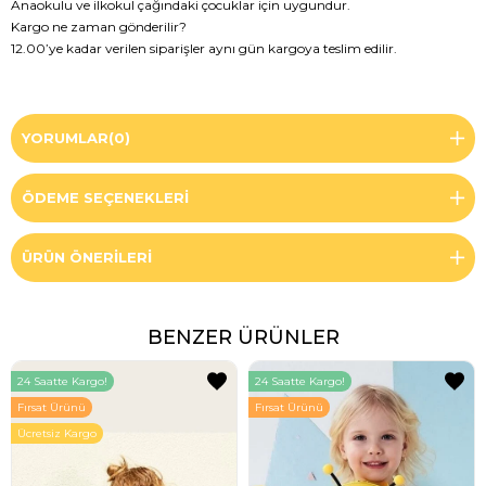
Anaokulu ve ilkokul çağındaki çocuklar için uygundur.
Kargo ne zaman gönderilir?
12.00’ye kadar verilen siparişler aynı gün kargoya teslim edilir.
YORUMLAR
(0)
ÖDEME SEÇENEKLERI
ÜRÜN ÖNERILERI
BENZER ÜRÜNLER
24 Saatte Kargo!
24 Saatte Kargo!
Fırsat Ürünü
Fırsat Ürünü
Ücretsiz Kargo