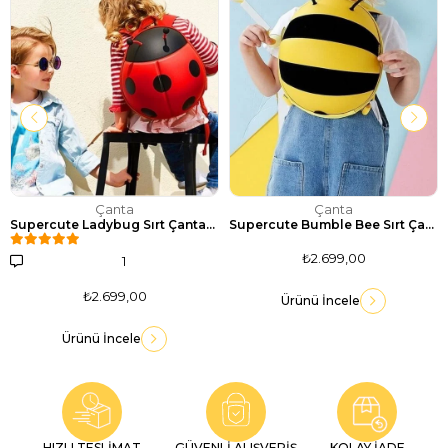
Çanta
Çanta
Supercute Ladybug Sırt Çantası-Kırmızı
Supercute Bumble Bee Sırt Çantası-Sarı
₺2.699,00
1
₺2.699,00
Ürünü İncele
Ürünü İncele
HIZLI TESLİMAT
GÜVENLİ ALIŞVERİŞ
KOLAY İADE