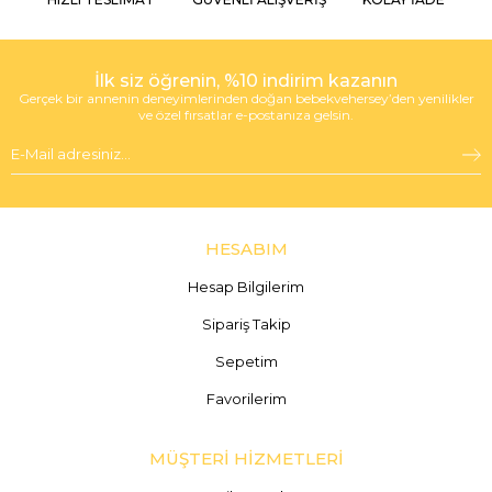
İlk siz öğrenin, %10 indirim kazanın
Gerçek bir annenin deneyimlerinden doğan bebekvehersey’den yenilikler
ve özel fırsatlar e-postanıza gelsin.
HESABIM
Hesap Bilgilerim
Sipariş Takip
Sepetim
Favorilerim
MÜŞTERİ HİZMETLERİ