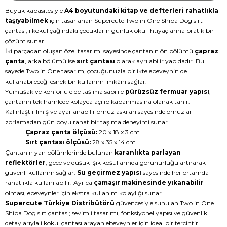
Büyük kapasitesiyle
A4 boyutundaki kitap ve defterleri rahatlıkla
taşıyabilmek
için tasarlanan Supercute Two in One Shiba Dog sırt
çantası, ilkokul çağındaki çocukların günlük okul ihtiyaçlarına pratik bir
çözüm sunar.
İki parçadan oluşan özel tasarımı sayesinde çantanın ön bölümü
çapraz
çanta
, arka bölümü ise
sırt çantası
olarak ayrılabilir yapıdadır. Bu
sayede Two in One tasarım, çocuğunuzla birlikte ebeveynin de
kullanabileceği esnek bir kullanım imkânı sağlar.
Yumuşak ve konforlu elde taşıma sapı ile
pürüzsüz fermuar yapısı
,
çantanın tek hamlede kolayca açılıp kapanmasına olanak tanır.
Kalınlaştırılmış ve ayarlanabilir omuz askıları sayesinde omuzları
zorlamadan gün boyu rahat bir taşıma deneyimi sunar.
Çapraz çanta ölçüsü:
20 x 18 x 3 cm
Sırt çantası ölçüsü:
28 x 35 x 14 cm
Çantanın yan bölümlerinde bulunan
karanlıkta parlayan
reflektörler
, gece ve düşük ışık koşullarında görünürlüğü artırarak
güvenli kullanım sağlar.
Su geçirmez yapısı
sayesinde her ortamda
rahatlıkla kullanılabilir. Ayrıca
çamaşır makinesinde yıkanabilir
olması, ebeveynler için ekstra kullanım kolaylığı sunar.
Supercute Türkiye Distribütörü
güvencesiyle sunulan Two in One
Shiba Dog sırt çantası; sevimli tasarımı, fonksiyonel yapısı ve güvenlik
detaylarıyla ilkokul çantası arayan ebeveynler için ideal bir tercihtir.