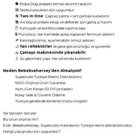
🐕 Shiba Dog (köpek) temalı sevimli tasarım
🎒 İlkokul çocukları için uygundur
🔄
Two in One
: Çapraz çanta + sırt çantası kullanımı
📚 A4 boyutundaki kitap ve defterler için geniş iç hacim
✋ Yumuşak ve konforlu elde taşıma sapı
🔒 Pürüzsüz, tek hamlede açılıp kapanan fermuar sistemi
🪶 Kalınlaştırılmış, ayarlanabilir omuz askıları
🌙
Yan reflektörler
ile gece görünürlüğü ve güvenlik
🧺
Çamaşır makinesinde yıkanabilir
💧 Su geçirmez yapı, her ortamda kullanım
Neden Bebekvehersey’den Almalıyım?
Supercute Türkiye Resmi Distribütörü
%100 Orijinal Ürün Garantisi
Aynı Gün Kargo (12.00’ye kadar)
Kolay İade & Güvenli Ödeme
Türkiye genelinde binlerce mutlu müşteri
Sık Sorulan Sorular
Bu ürün orijinal mi?
Evet. Bebekvehersey, Supercute markasının Türkiye resmi distribütörüdür.
Hangi yaş grubu için uygundur?