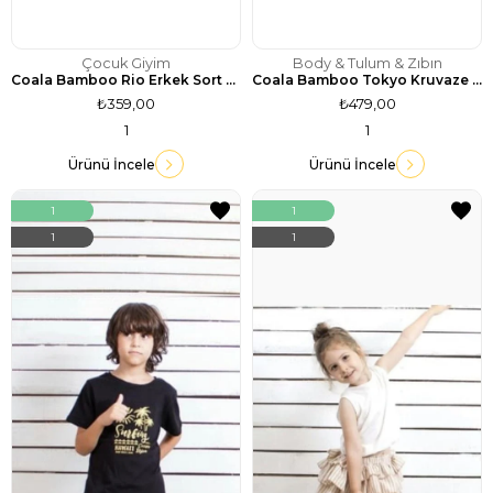
Çocuk Giyim
Body & Tulum & Zıbın
Coala Bamboo Rio Erkek Sort Tencel Kumaş / Limon
Coala Bamboo Tokyo Kruvaze Tulum Tencel Kumaş / Mint
₺359,00
₺479,00
1
1
Ürünü İncele
Ürünü İncele
1
1
1
1