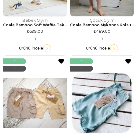
Bebek Giyim
Çocuk Giyim
Coala Bamboo Soft Waffle Takım / Ekru
Coala Bamboo Mykonos Kolsuz Gömlek / Ekru
₺599,00
₺489,00
1
1
Ürünü İncele
Ürünü İncele
1
1
1
1