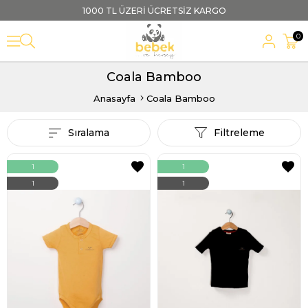
1000 TL ÜZERİ ÜCRETSİZ KARGO
0
Coala Bamboo
Anasayfa
Coala Bamboo
Sıralama
Filtreleme
1
1
1
1