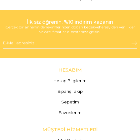
İlk siz öğrenin, %10 indirim kazanın
Gerçek bir annenin deneyimlerinden doğan bebekvehersey’den yenilikler
ve özel fırsatlar e-postanıza gelsin.
HESABIM
Hesap Bilgilerim
Sipariş Takip
Sepetim
Favorilerim
MÜŞTERİ HİZMETLERİ