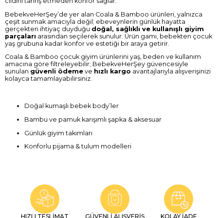
cildini tahriş etmeden konfor sağlar.
BebekveHerŞey’de yer alan Coala & Bamboo ürünleri, yalnızca
çeşit sunmak amacıyla değil; ebeveynlerin günlük hayatta
gerçekten ihtiyaç duyduğu
doğal, sağlıklı ve kullanışlı giyim
parçaları
arasından seçilerek sunulur. Ürün gamı, bebekten çocuk
yaş grubuna kadar konfor ve estetiği bir araya getirir.
Coala & Bamboo çocuk giyim ürünlerini yaş, beden ve kullanım
amacına göre filtreleyebilir; BebekveHerŞey güvencesiyle
sunulan
güvenli ödeme
ve
hızlı kargo
avantajlarıyla alışverişinizi
kolayca tamamlayabilirsiniz.
Doğal kumaşlı bebek body’ler
Bambu ve pamuk karışımlı şapka & aksesuar
Günlük giyim takımları
Konforlu pijama & tulum modelleri
HIZLI TESLİMAT
GÜVENLİ ALIŞVERİŞ
KOLAY İADE