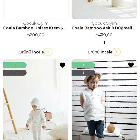
Çocuk Giyim
Çocuk Giyim
Coala Bamboo Unisex Krem Şort
Coala Bamboo Askılı Düğmeli Cholet Tulum
₺200,00
₺479,00
1
1
Ürünü İncele
Ürünü İncele
1
1
1
1