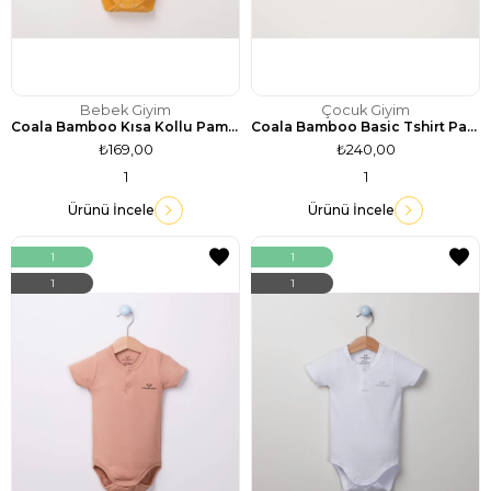
Bebek Giyim
Çocuk Giyim
Coala Bamboo Kısa Kollu Pamuklu Badi / Sarı
Coala Bamboo Basic Tshirt Pamuk / Siyah
₺169,00
₺240,00
1
1
Ürünü İncele
Ürünü İncele
1
1
1
1