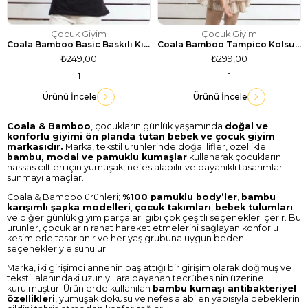
Çocuk Giyim
Çocuk Giyim
Coala Bamboo Basic Baskılı Kısa Kol Çocuk Tişört-Siyah
Coala Bamboo Tampico Kolsuz Kız Çocuk Tişört - Ekru
₺249,00
₺299,00
1
1
Ürünü İncele
Ürünü İncele
Coala & Bamboo
, çocukların günlük yaşamında
doğal ve
konforlu giyimi ön planda tutan bebek ve çocuk giyim
markasıdır.
Marka, tekstil ürünlerinde doğal lifler, özellikle
bambu, modal ve pamuklu kumaşlar
kullanarak çocukların
hassas ciltleri için yumuşak, nefes alabilir ve dayanıklı tasarımlar
sunmayı amaçlar.
Coala & Bamboo ürünleri;
%100 pamuklu body’ler
,
bambu
karışımlı şapka modelleri
,
çocuk takımları
,
bebek tulumları
ve diğer günlük giyim parçaları gibi çok çeşitli seçenekler içerir. Bu
ürünler, çocukların rahat hareket etmelerini sağlayan konforlu
kesimlerle tasarlanır ve her yaş grubuna uygun beden
seçenekleriyle sunulur.
Marka, iki girişimci annenin başlattığı bir girişim olarak doğmuş ve
tekstil alanındaki uzun yıllara dayanan tecrübesinin üzerine
kurulmuştur. Ürünlerde kullanılan
bambu kumaşı antibakteriyel
özellikleri
, yumuşak dokusu ve nefes alabilen yapısıyla bebeklerin