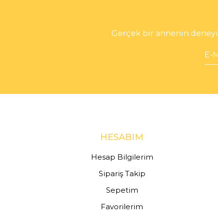
Gerçek bir annenin deneyim
HESABIM
Hesap Bilgilerim
Sipariş Takip
Sepetim
Favorilerim