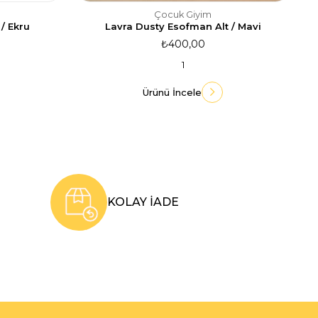
Çocuk Giyim
/ Ekru
Lavra Dusty Esofman Alt / Mavi
₺400,00
1
Ürünü İncele
KOLAY İADE