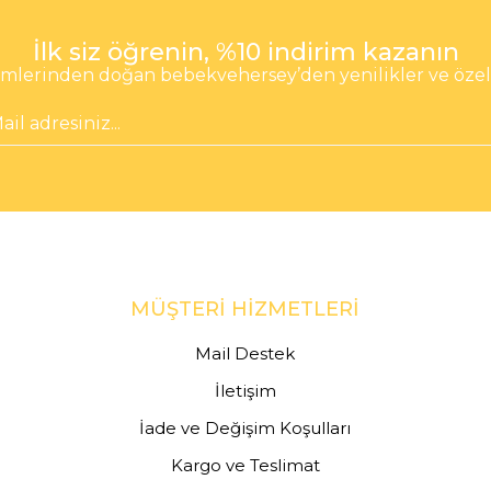
İlk siz öğrenin, %10 indirim kazanın
lerinden doğan bebekvehersey’den yenilikler ve özel fı
MÜŞTERİ HİZMETLERİ
Mail Destek
İletişim
İade ve Değişim Koşulları
Kargo ve Teslimat