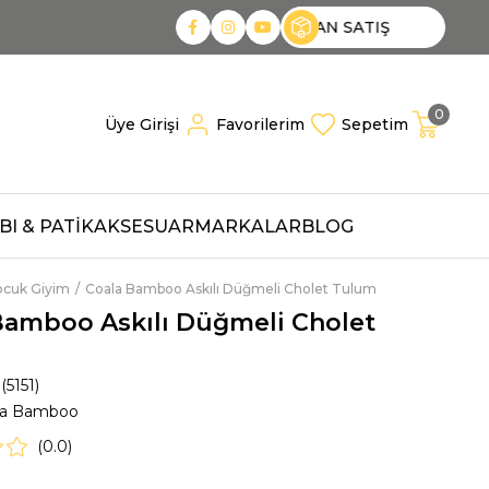
AN SATIŞ
TOPTAN SATIŞ
TOPTAN SATIŞ
0
Üye Girişi
Favorilerim
Sepetim
I & PATİK
AKSESUAR
MARKALAR
BLOG
ocuk Giyim
Coala Bamboo Askılı Düğmeli Cholet Tulum
Bamboo Askılı Düğmeli Cholet
(5151)
la Bamboo
0.0