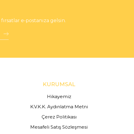
rsatlar e-postanıza gelsin.
KURUMSAL
Hikayemiz
K.V.K.K. Aydınlatma Metni
Çerez Politikası
Mesafeli Satış Sözleşmesi