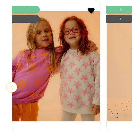
1
1
1
1