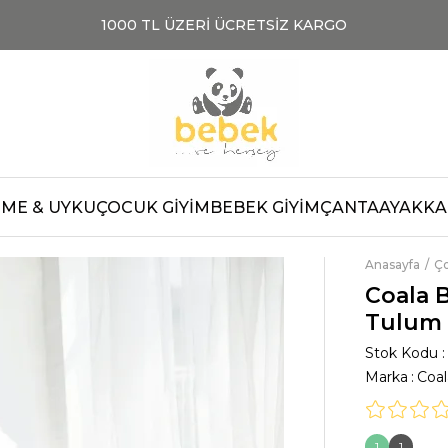
1000 TL ÜZERİ ÜCRETSİZ KARGO
TOPTAN SATIŞ
TOPT
ME & UYKU
ÇOCUK GİYİM
BEBEK GİYİM
ÇANTA
AYAKKAB
Anasayfa
Ç
Coala 
Tulum
Stok Kodu
Marka
:
Coa
1
1