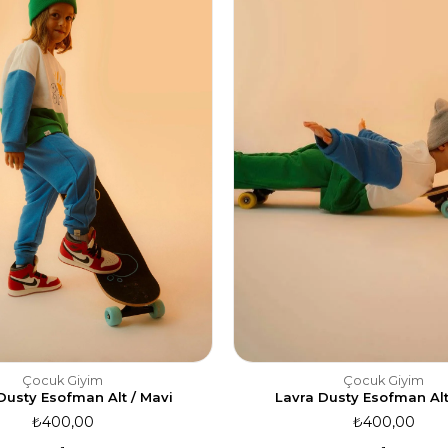
Çocuk Giyim
Çocuk Giyim
Dusty Esofman Alt / Mavi
Lavra Dusty Esofman Alt 
₺400,00
₺400,00