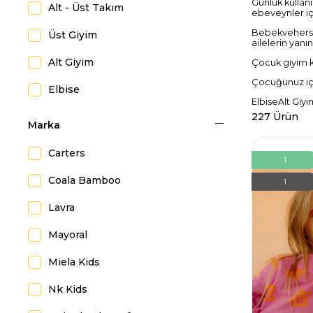
Günlük kullan
Alt - Üst Takım
ebeveynler iç
Bebekvehersey,
Üst Giyim
ailelerin yan
Alt Giyim
Çocuk giyim 
Çocuğunuz için
Elbise
Elbise
Alt Giyi
227 Ürün
Marka
Carters
1
Coala Bamboo
1
Lavra
Mayoral
Miela Kids
Nk Kids