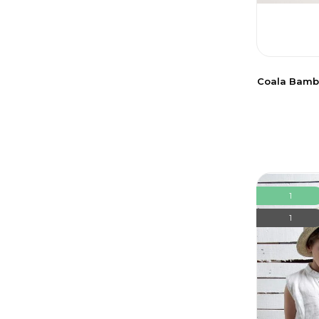
İndigo Yeşil
Coala Bambo
1
1