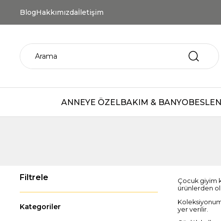
Blog
Hakkımızda
İletişim
ANNEYE ÖZEL
BAKIM & BANYO
BESLEN
Çocuk giyim k
ürünlerden olu
Koleksiyonu
Kategoriler
yer verilir.