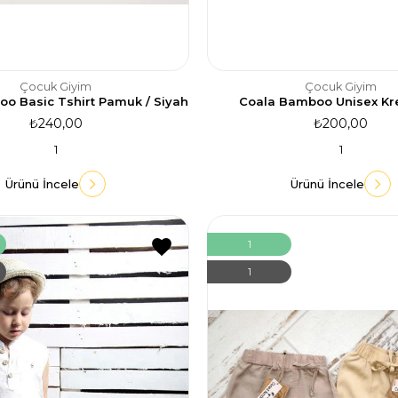
Çocuk Giyim
Çocuk Giyim
o Basic Tshirt Pamuk / Siyah
Coala Bamboo Unisex Kr
₺240,00
₺200,00
1
1
Ürünü İncele
Ürünü İncele
1
1