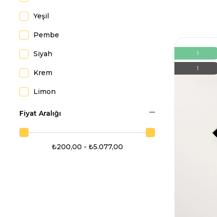
4 Yaş
Yeşil
7 Yaş
Pembe
9-12 Ay
Siyah
1
1
Krem
Limon
Krem Camel
Fiyat Aralığı
Ekru Siyah
₺200,00 - ₺5.077,00
Kiremit Siyah
Krem Siyah
Krem Kiremit
Haki Vizon