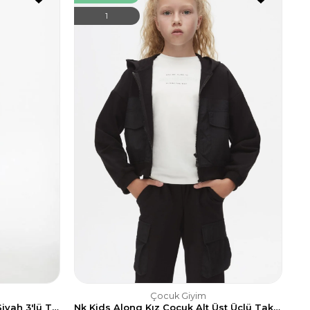
1
Çocuk Giyim
NK Kids Lotus Kız Çocuk Ekru Siyah 3'lü Takım (Hırka + Tshirt + Pantolon)
Nk Kids Along Kız Çocuk Alt Üst Üçlü Takım (Fermuarlı Sweatshirt + Tshirt + Kargo Eşofman Altı)