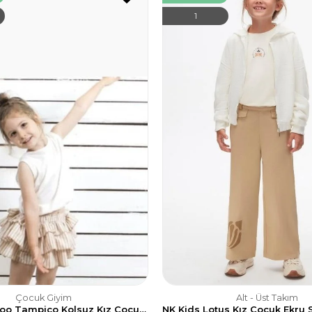
1
Çocuk Giyim
Alt - Üst Takım
Coala Bamboo Tampico Kolsuz Kız Çocuk Tişört - Ekru