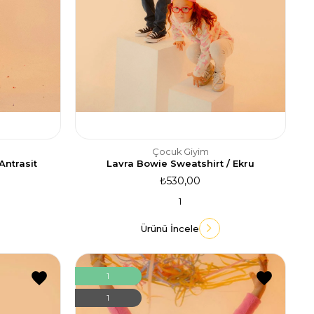
Çocuk Giyim
Antrasit
Lavra Bowie Sweatshirt / Ekru
₺530,00
1
Ürünü İncele
1
1