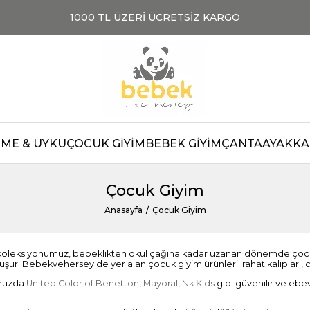
1000 TL ÜZERİ ÜCRETSİZ KARGO
ME & UYKU
ÇOCUK GİYİM
BEBEK GİYİM
ÇANTA
AYAKKAB
Çocuk Giyim
Anasayfa
Çocuk Giyim
oleksiyonumuz, bebeklikten okul çağına kadar uzanan dönemde çocukla
şur. Bebekvehersey'de yer alan çocuk giyim ürünleri; rahat kalıpları, ci
muzda
United Color of Benetton
,
Mayoral
,
Nk Kids
gibi güvenilir ve ebe