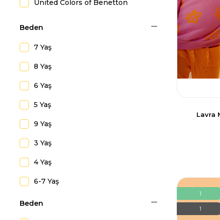
United Colors of Benetton
Beden
7 Yaş
8 Yaş
6 Yaş
5 Yaş
Lavra 
9 Yaş
3 Yaş
4 Yaş
6-7 Yaş
1
7-8 Yaş
Beden
1
8-9 Yaş