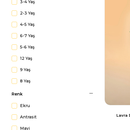
3-4 Yaş
10-11 Yaş
2-3 Yaş
11-12 Yaş
4-5 Yaş
13-14 Yaş
6-7 Yaş
4-5 Yaş
5-6 Yaş
14 Yaş
12 Yaş
9 Yaş
8 Yaş
14 Yaş
Renk
11 Yaş
Ekru
10 Yaş
Lavra 
Antrasit
13 Yaş
Mavi