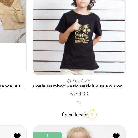
Çocuk Giyim
Coala Bamboo Rio Erkek Sort Tencel Kumaş / Limon
Coala Bamboo Basic Baskılı Kısa Kol Çocuk Tişört-Siyah
₺249,00
1
Ürünü İncele
1