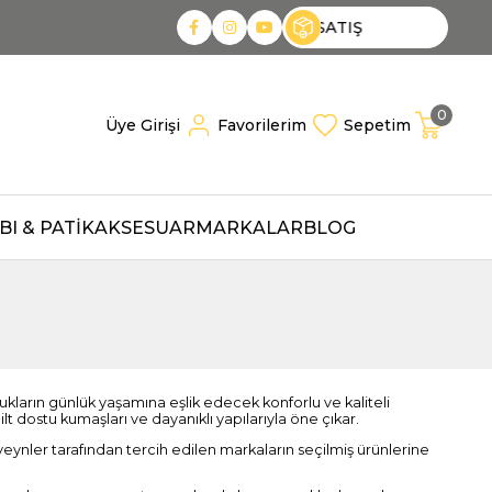
TOPTAN SATIŞ
0
Üye Girişi
Favorilerim
Sepetim
I & PATİK
AKSESUAR
MARKALAR
BLOG
rın günlük yaşamına eşlik edecek konforlu ve kaliteli
lt dostu kumaşları ve dayanıklı yapılarıyla öne çıkar.
veynler tarafından tercih edilen markaların seçilmiş ürünlerine