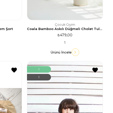
Çocuk Giyim
em Şort
Coala Bamboo Askılı Düğmeli Cholet Tulum
₺479,00
1
Ürünü İncele
1
1