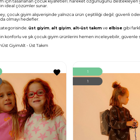
ım için tasarlanan çocuk kıyafetleri; hareket özgürlüğünü destekleyen
in ideal çözümler sunar.
 çocuk giyim alışverişinde yalnızca ürün çeşitliliği değil; güvenli ödem
ında olmayı hedefler.
kategorisinde;
üst giyim
,
alt giyim
,
alt–üst takım
ve
elbise
gibi fark
 konforlu ve şık çocuk giyim ürünlerini hemen inceleyebilir, güvenle sip
m
Üst Giyim
Alt - Üst Takım
1
1