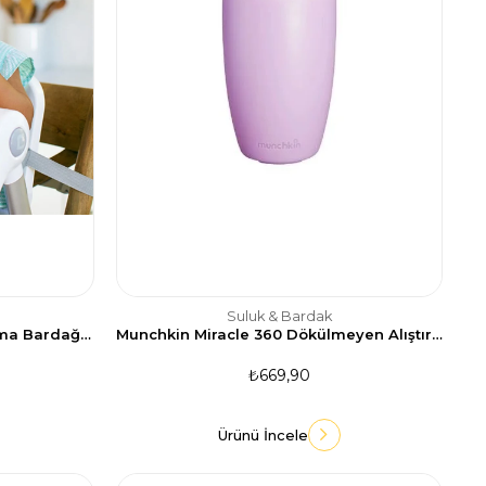
Suluk & Bardak
Mor Renkli Miracle 360° Alıştırma Bardağı - 7 oz/207 ml
Munchkin Miracle 360 Dökülmeyen Alıştırma Bardağı 296ml-Mor
₺669,90
Ürünü İncele