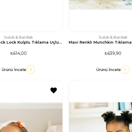
Suluk & Bardak
Suluk & Bardak
Munchkin Click Lock Kulplu Tıklama Uçlu Sızdırmaz Bardak 207ml-Turuncu
₺614,00
₺639,90
Ürünü İncele
Ürünü İncele