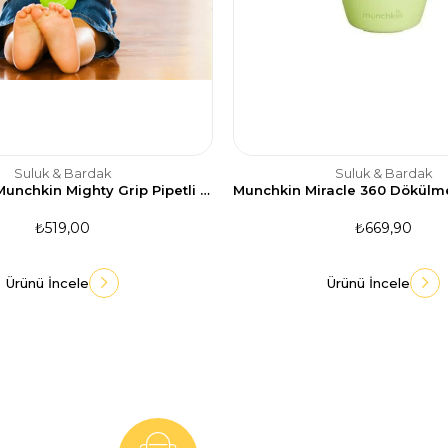
Suluk & Bardak
Suluk & Bardak
Yeşil Renkli Munchkin Mighty Grip Pipetli Damlatmaz Alıştırma Bardağı - 296 ml, 12 Ay
₺519,00
₺669,90
Ürünü İncele
Ürünü İncele