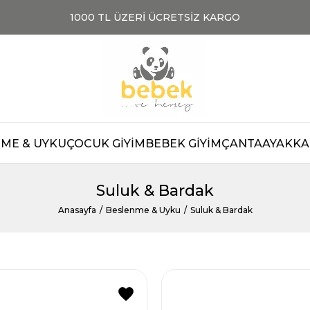
1000 TL ÜZERİ ÜCRETSİZ KARGO
TOPTAN SATIŞ
TO
ME & UYKU
ÇOCUK GİYİM
BEBEK GİYİM
ÇANTA
AYAKKAB
Suluk & Bardak
Anasayfa
Beslenme & Uyku
Suluk & Bardak