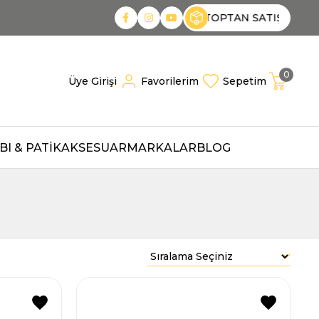
PTAN SATIŞ
TOPTAN SATIŞ
TOPTAN SATIŞ
0
Üye Girişi
Favorilerim
Sepetim
I & PATİK
AKSESUAR
MARKALAR
BLOG