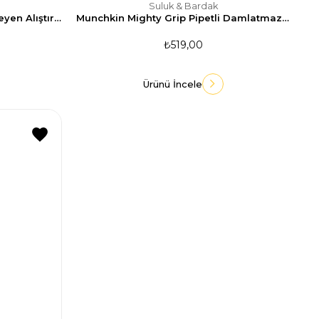
Suluk & Bardak
Munchkin Miracle 360 Dökülmeyen Alıştırma Bardağı 296ml-Mavi
Munchkin Mighty Grip Pipetli Damlatmaz Bardak 296ml - Pembe
₺519,00
Ürünü İncele