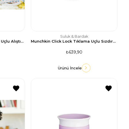
Suluk & Bardak
Mavi Renkli Munchkin Tıklama Uçlu Alıştırma Bardağı - 10 oz/296 ml
Munchkin Click Lock Tıklama Uçlu Sızdırmaz Bardak 296ml-Turuncu
₺639,90
Ürünü İncele