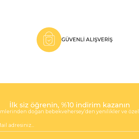
GÜVENLİ ALIŞVERİŞ
İlk siz öğrenin, %10 indirim kazanın
lerinden doğan bebekvehersey’den yenilikler ve özel fı