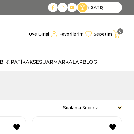
N SATIŞ
TOPTAN SATIŞ
TOPTAN SATIŞ
0
Üye Girişi
Favorilerim
Sepetim
I & PATİK
AKSESUAR
MARKALAR
BLOG