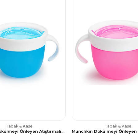
Tabak & Kase
Tabak & Kase
Munchkin Dökülmeyi Önleyen Atıştırmalık Kabı, 266ml, 12ay , Mavi, 1 Adet