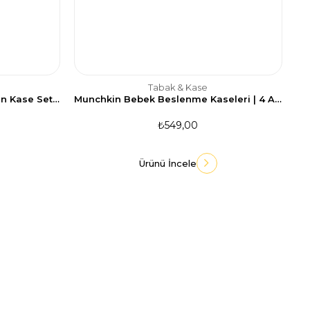
Tabak & Kase
Munchkin Sıçramayı Engelleyen Kase Seti | 6 Ay+ | 2 Adet | Yeşil/Mavi | Kaymaz Taban | BPA İçermez
Munchkin Bebek Beslenme Kaseleri | 4 Adet | 6 Ay+ | Renkli | BPA İçermez
₺549,00
Ürünü İncele