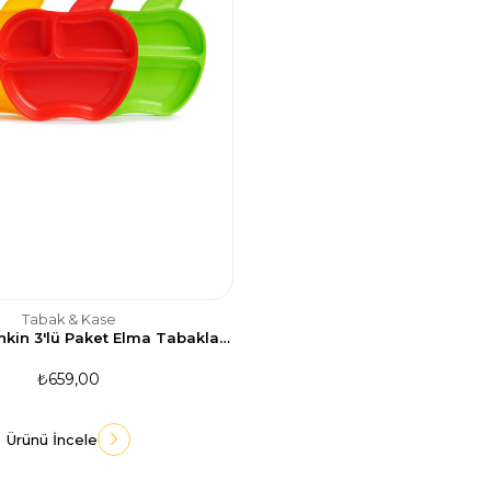
Tabak & Kase
Renkli Munchkin 3'lü Paket Elma Tabaklar - 6 Ay
₺659,00
Ürünü İncele