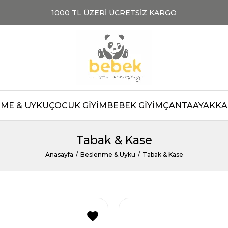
1000 TL ÜZERİ ÜCRETSİZ KARGO
TOPTAN SATIŞ
TOPTA
ME & UYKU
ÇOCUK GİYİM
BEBEK GİYİM
ÇANTA
AYAKKAB
Tabak & Kase
Anasayfa
Beslenme & Uyku
Tabak & Kase