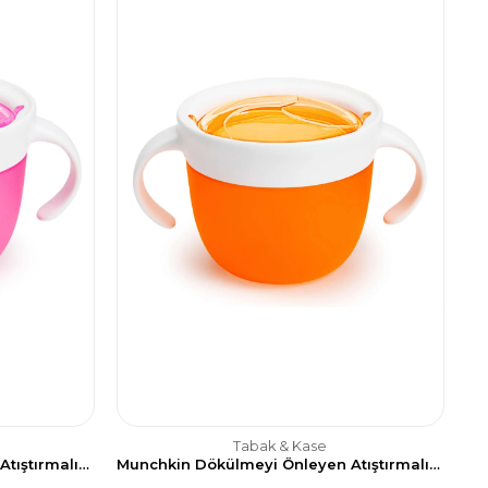
Tabak & Kase
Munchkin Dökülmeyi Önleyen Atıştırmalık Kabı, 266ml, 12ay , Pembe, 1 Adet
Munchkin Dökülmeyi Önleyen Atıştırmalık Kabı, 266ml, 12ay , Turuncu, 1 Adet