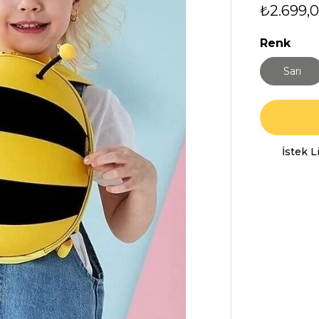
₺2.699,
Renk
Sarı
İstek 