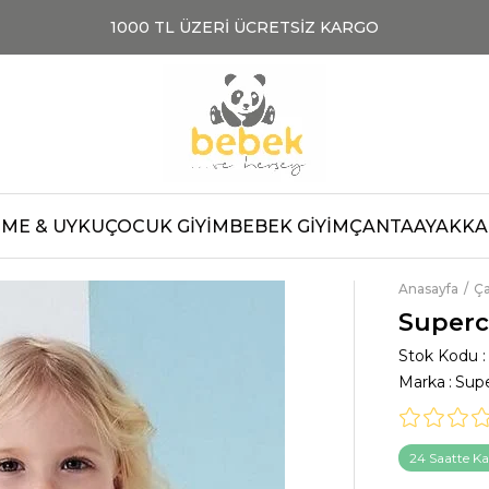
1000 TL ÜZERİ ÜCRETSİZ KARGO
TOPTAN SATIŞ
TO
ME & UYKU
ÇOCUK GİYİM
BEBEK GİYİM
ÇANTA
AYAKKAB
Anasayfa
Ç
Superc
Stok Kodu
Marka
:
Sup
24 Saatte Ka