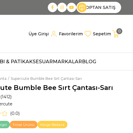
PTAN SATIŞ
TOPTAN SATIŞ
TOPTAN SATIŞ
0
Üye Girişi
Favorilerim
Sepetim
I & PATİK
AKSESUAR
MARKALAR
BLOG
anta
Supercute Bumble Bee Sırt Çantası-Sarı
ute Bumble Bee Sırt Çantası-Sarı
(1412)
ercute
0.0
rgo!
Fırsat Ürünü
Kargo Bedava