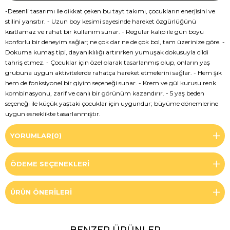
-Desenli tasarımı ile dikkat çeken bu tayt takımı, çocukların enerjisini ve
stilini yansıtır. - Uzun boy kesimi sayesinde hareket özgürlüğünü
kısıtlamaz ve rahat bir kullanım sunar. - Regular kalıp ile gün boyu
konforlu bir deneyim sağlar; ne çok dar ne de çok bol, tam üzerinize göre. -
Dokuma kumaş tipi, dayanıklılığı artırırken yumuşak dokusuyla cildi
tahriş etmez. - Çocuklar için özel olarak tasarlanmış olup, onların yaş
grubuna uygun aktivitelerde rahatça hareket etmelerini sağlar. - Hem şık
hem de fonksiyonel bir giyim seçeneği sunar. - Krem ve gül kurusu renk
kombinasyonu, zarif ve canlı bir görünüm kazandırır. - 5 yaş beden
seçeneği ile küçük yaştaki çocuklar için uygundur; büyüme dönemlerine
uygun esneklikte tasarlanmıştır.
YORUMLAR
(0)
ÖDEME SEÇENEKLERI
ÜRÜN ÖNERILERI
BENZER ÜRÜNLER