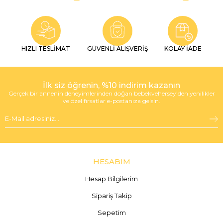
HIZLI TESLİMAT
GÜVENLİ ALIŞVERİŞ
KOLAY İADE
İlk siz öğrenin, %10 indirim kazanın
Gerçek bir annenin deneyimlerinden doğan bebekvehersey’den yenilikler
ve özel fırsatlar e-postanıza gelsin.
HESABIM
Hesap Bilgilerim
Sipariş Takip
Sepetim