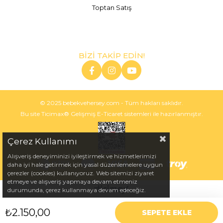
Toptan Satış
BİZİ TAKİP EDİN!
© 2025 bebekvehersey.com - Tüm hakları saklıdır.
Bu site Ticimax® Gelişmiş E-Ticaret sistemleri ile hazırlanmıştır.
Çerez Kullanımı
Alışveriş deneyiminizi iyileştirmek ve hizmetlerimizi
daha iyi hale getirmek için yasal düzenlemelere uygun
çerezler (cookies) kullanıyoruz. Web sitemizi ziyaret
etmeye ve alışveriş yapmaya devam etmeniz
durumunda, çerez kullanmaya devam edeceğiz.
₺2.150,00