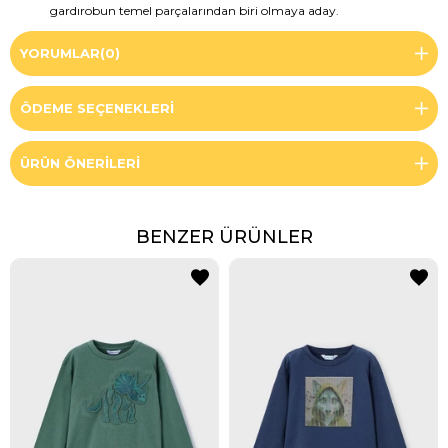
gardırobun temel parçalarından biri olmaya aday.
YORUMLAR
(0)
ÖDEME SEÇENEKLERI
ÜRÜN ÖNERILERI
BENZER ÜRÜNLER