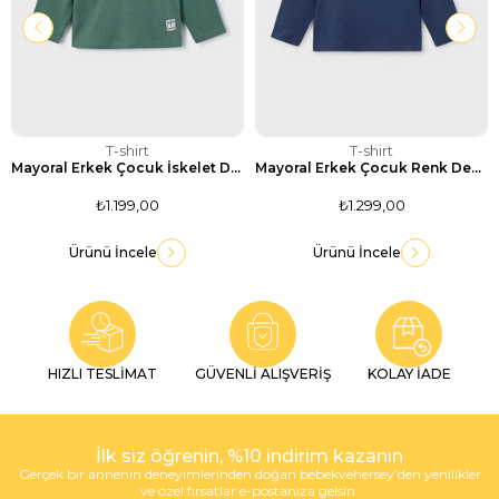
T-shirt
T-shirt
Mayoral Erkek Çocuk İskelet Dinozor (T-Rex) Kabartma Baskılı Uzun Kollu Tişört-Koyu Yeşil
Mayoral Erkek Çocuk Renk Değiştiren Kapüşonlu Tilki Figür Baskılı Uzun Kollu Tişört-Lacivert
₺1.199,00
₺1.299,00
Ürünü İncele
Ürünü İncele
HIZLI TESLİMAT
GÜVENLİ ALIŞVERİŞ
KOLAY İADE
İlk siz öğrenin, %10 indirim kazanın
Gerçek bir annenin deneyimlerinden doğan bebekvehersey’den yenilikler
ve özel fırsatlar e-postanıza gelsin.