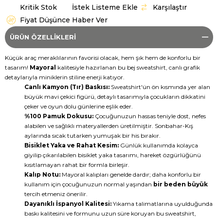
Kritik Stok
İstek Listeme Ekle
Karşılaştır
Fiyat Düşünce Haber Ver
ÜRÜN ÖZELLIKLERI
Küçük araç meraklılarının favorisi olacak, hem şık hem de konforlu bir
tasarım!
Mayoral
kalitesiyle hazırlanan bu bej sweatshirt, canlı grafik
detaylarıyla miniklerin stiline enerji katıyor.
Canlı Kamyon (Tır) Baskısı:
Sweatshirt'ün ön kısmında yer alan
büyük mavi çekici figürü, detaylı tasarımıyla çocukların dikkatini
çeker ve oyun dolu günlerine eşlik eder.
%100 Pamuk Dokusu:
Çocuğunuzun hassas teniyle dost, nefes
alabilen ve sağlıklı materyallerden üretilmiştir. Sonbahar-Kış
aylarında sıcak tutarken yumuşak bir his bırakır.
Bisiklet Yaka ve Rahat Kesim:
Günlük kullanımda kolayca
giyilip çıkarılabilen bisiklet yaka tasarımı, hareket özgürlüğünü
kısıtlamayan rahat bir formla birleşir.
Kalıp Notu:
Mayoral kalıpları genelde dardır; daha konforlu bir
kullanım için çocuğunuzun normal yaşından
bir beden büyük
tercih etmeniz önerilir.
Dayanıklı İspanyol Kalitesi:
Yıkama talimatlarına uyulduğunda
baskı kalitesini ve formunu uzun süre koruyan bu sweatshirt,