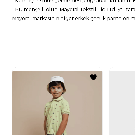
- Kutu içerisinde gelmemesi, doğrudan kullanım ko
- BD menşeili olup, Mayoral Tekstil Tic. Ltd. Şti. tar
Mayoral markasının diğer erkek çocuk pantolon m