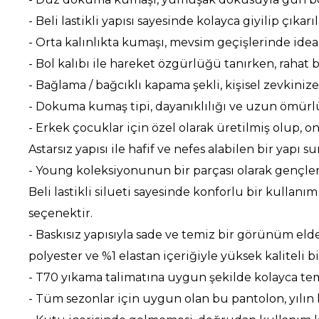
- Beli lastikli yapısı sayesinde kolayca giyilip çı
- Orta kalınlıkta kumaşı, mevsim geçişlerinde ideal 
- Bol kalıbı ile hareket özgürlüğü tanırken, rahat 
- Bağlama / bağcıklı kapama şekli, kişisel zevkiniz
- Dokuma kumaş tipi, dayanıklılığı ve uzun ömürlü
- Erkek çocuklar için özel olarak üretilmiş olup, o
Astarsız yapısı ile hafif ve nefes alabilen bir yapı su
- Young koleksiyonunun bir parçası olarak gençler
Beli lastikli silueti sayesinde konforlu bir kulla
seçenektir.
- Baskısız yapısıyla sade ve temiz bir görünüm eld
polyester ve %1 elastan içeriğiyle yüksek kaliteli 
- T70 yıkama talimatına uygun şekilde kolayca tem
- Tüm sezonlar için uygun olan bu pantolon, yılın 