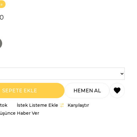
va
00
Stok
İstek Listeme Ekle
Karşılaştır
Düşünce Haber Ver