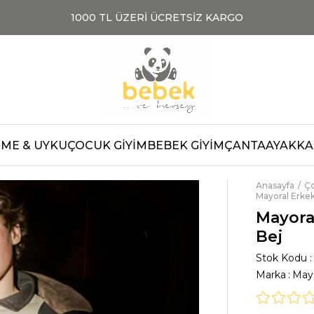
1000 TL ÜZERİ ÜCRETSİZ KARGO
ME & UYKU
ÇOCUK GİYİM
BEBEK GİYİM
ÇANTA
AYAKKAB
Anasayfa
Ço
Mayoral Erke
Mayora
Bej
Stok Kodu
Marka
:
Mayo