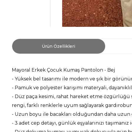
Ürün Özellikleri
Mayoral Erkek Çocuk Kumaş Pantolon - Bej
- Yüksek bel tasarımı ile modern ve şık bir görünü
- Pamuk ve polyester karışımı materyali, dayanıklıl
- Düz paça kesimi, rahat hareket etme özgürlüğü su
rengi, farklı renklerle uyum sağlayarak gardırobu
- Uzun boyu ile bacakları olduğundan daha uzun gö
- 3 adet cep detayı, günlük eşyalarınızı taşımanız i
- Düz dokuma kumaşı, yumuşak dokusuyla gün boy