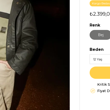
Kargo Beda
₺2.399,
Renk
Bej
Beden
Kritik 
Fiyat 