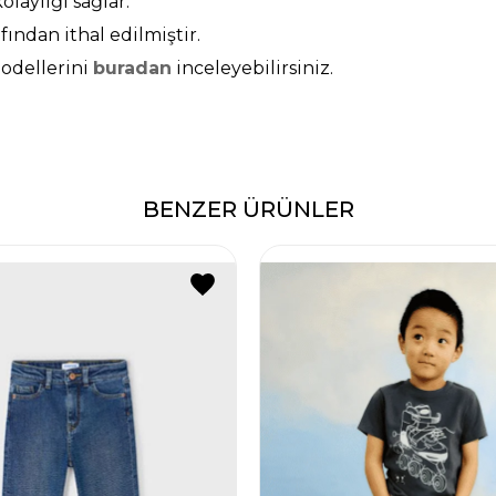
laylığı sağlar.
afından ithal edilmiştir.
odellerini
buradan
inceleyebilirsiniz.
BENZER ÜRÜNLER