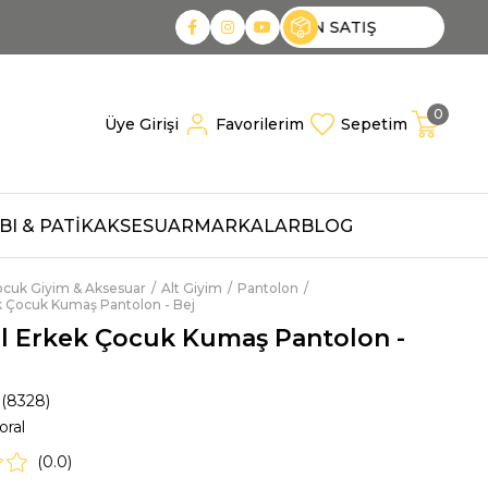
TOPTAN 
0
Üye Girişi
Favorilerim
Sepetim
I & PATİK
AKSESUAR
MARKALAR
BLOG
cuk Giyim & Aksesuar
Alt Giyim
Pantolon
k Çocuk Kumaş Pantolon - Bej
l Erkek Çocuk Kumaş Pantolon -
(8328)
ral
0.0