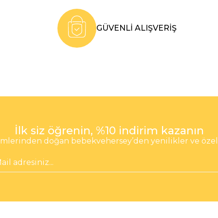
GÜVENLİ ALIŞVERİŞ
İlk siz öğrenin, %10 indirim kazanın
lerinden doğan bebekvehersey’den yenilikler ve özel fı