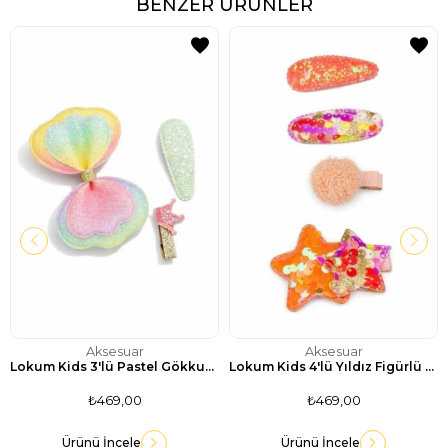
BENZER ÜRÜNLER
Aksesuar
Aksesuar
Lokum Kids 3'lü Pastel Gökkuşağı Figürlü Simli Pens ve Çıtçıt Toka Seti
Lokum Kids 4'lü Yıldız Figürlü ve Payetli Işıltılı Toka Seti
₺469,00
₺469,00
Ürünü İncele
Ürünü İncele