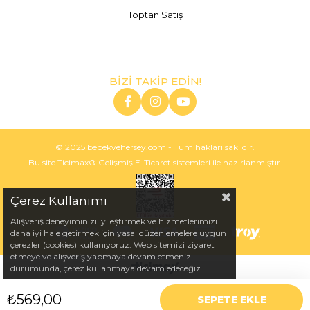
Toptan Satış
BİZİ TAKİP EDİN!
© 2025 bebekvehersey.com - Tüm hakları saklıdır.
Bu site Ticimax® Gelişmiş E-Ticaret sistemleri ile hazırlanmıştır.
Çerez Kullanımı
Alışveriş deneyiminizi iyileştirmek ve hizmetlerimizi
daha iyi hale getirmek için yasal düzenlemelere uygun
çerezler (cookies) kullanıyoruz. Web sitemizi ziyaret
etmeye ve alışveriş yapmaya devam etmeniz
durumunda, çerez kullanmaya devam edeceğiz.
₺569,00