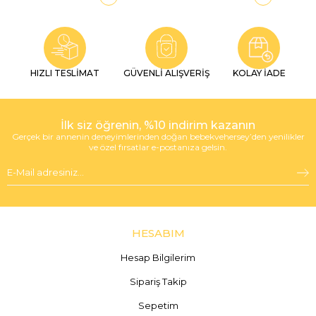
HIZLI TESLİMAT
GÜVENLİ ALIŞVERİŞ
KOLAY İADE
İlk siz öğrenin, %10 indirim kazanın
Gerçek bir annenin deneyimlerinden doğan bebekvehersey’den yenilikler
ve özel fırsatlar e-postanıza gelsin.
HESABIM
Hesap Bilgilerim
Sipariş Takip
Sepetim