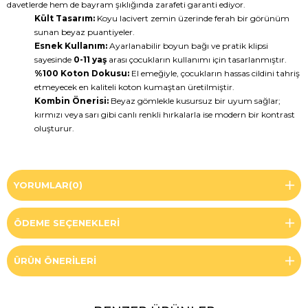
davetlerde hem de bayram şıklığında zarafeti garanti ediyor.
Kült Tasarım:
Koyu lacivert zemin üzerinde ferah bir görünüm
sunan beyaz puantiyeler.
Esnek Kullanım:
Ayarlanabilir boyun bağı ve pratik klipsi
sayesinde
0-11 yaş
arası çocukların kullanımı için tasarlanmıştır.
%100 Koton Dokusu:
El emeğiyle, çocukların hassas cildini tahriş
etmeyecek en kaliteli koton kumaştan üretilmiştir.
Kombin Önerisi:
Beyaz gömlekle kusursuz bir uyum sağlar;
kırmızı veya sarı gibi canlı renkli hırkalarla ise modern bir kontrast
oluşturur.
YORUMLAR
(0)
ÖDEME SEÇENEKLERI
ÜRÜN ÖNERILERI