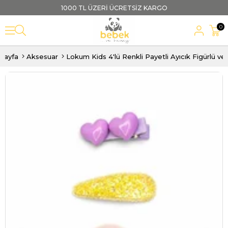
1000 TL ÜZERİ ÜCRETSİZ KARGO
0
sayfa
Aksesuar