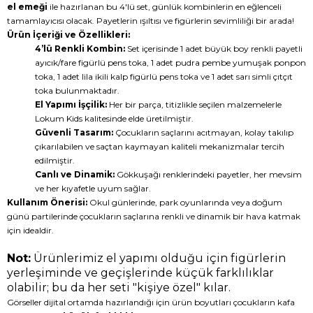
el emeği
ile hazırlanan bu 4'lü set, günlük kombinlerin en eğlenceli
tamamlayıcısı olacak. Payetlerin ışıltısı ve figürlerin sevimliliği bir arada!
Ürün İçeriği ve Özellikleri:
4’lü Renkli Kombin:
Set içerisinde 1 adet büyük boy renkli payetli
ayıcık/fare figürlü pens toka, 1 adet pudra pembe yumuşak ponpon
toka, 1 adet lila ikili kalp figürlü pens toka ve 1 adet sarı simli çıtçıt
toka bulunmaktadır.
El Yapımı İşçilik:
Her bir parça, titizlikle seçilen malzemelerle
Lokum Kids kalitesinde elde üretilmiştir.
Güvenli Tasarım:
Çocukların saçlarını acıtmayan, kolay takılıp
çıkarılabilen ve saçtan kaymayan kaliteli mekanizmalar tercih
edilmiştir.
Canlı ve Dinamik:
Gökkuşağı renklerindeki payetler, her mevsim
ve her kıyafetle uyum sağlar.
Kullanım Önerisi:
Okul günlerinde, park oyunlarında veya doğum
günü partilerinde çocukların saçlarına renkli ve dinamik bir hava katmak
için idealdir.
Not:
Ürünlerimiz el yapımı olduğu için figürlerin
yerleşiminde ve geçişlerinde küçük farklılıklar
olabilir; bu da her seti "kişiye özel" kılar.
Görseller dijital ortamda hazırlandığı için ürün boyutları çocukların kafa