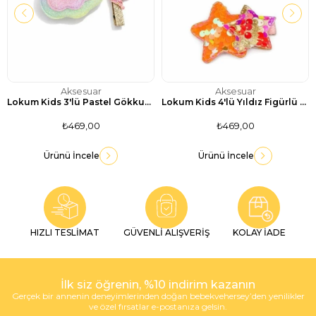
Aksesuar
Aksesuar
Lokum Kids 3'lü Pastel Gökkuşağı Figürlü Simli Pens ve Çıtçıt Toka Seti
Lokum Kids 4'lü Yıldız Figürlü ve Payetli Işıltılı Toka Seti
₺469,00
₺469,00
Ürünü İncele
Ürünü İncele
HIZLI TESLİMAT
GÜVENLİ ALIŞVERİŞ
KOLAY İADE
İlk siz öğrenin, %10 indirim kazanın
Gerçek bir annenin deneyimlerinden doğan bebekvehersey’den yenilikler
ve özel fırsatlar e-postanıza gelsin.