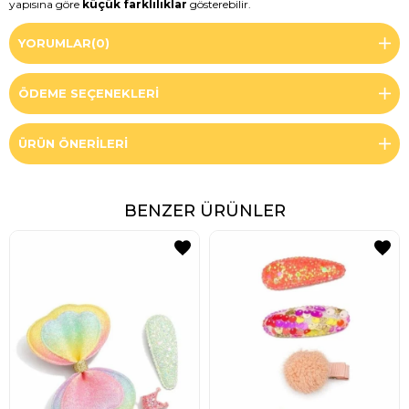
yapısına göre
küçük farklılıklar
gösterebilir.
YORUMLAR
(0)
ÖDEME SEÇENEKLERI
ÜRÜN ÖNERILERI
BENZER ÜRÜNLER