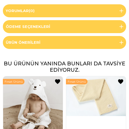
YORUMLAR
(0)
ÖDEME SEÇENEKLERI
ÜRÜN ÖNERILERI
BU ÜRÜNÜN YANINDA BUNLARI DA TAVSIYE
EDIYORUZ.
Fırsat Ürünü
Fırsat Ürünü