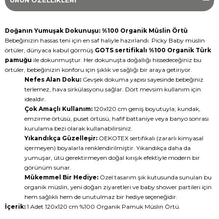
ÜRÜN ÖZELLIKLERI
Doğanın Yumuşak Dokunuşu: %100 Organik Müslin Örtü
Bebeğinizin hassas teni için en saf haliyle hazırlandı. Picky Baby müslin
örtüler, dünyaca kabul görmüş
GOTS sertifikalı %100 Organik Türk
pamuğu
ile dokunmuştur. Her dokunuşta doğallığı hissedeceğiniz bu
örtüler, bebeğinizin konforu için şıklık ve sağlığı bir araya getiriyor.
Nefes Alan Doku:
Gevşek dokuma yapısı sayesinde bebeğiniz
terlemez, hava sirkülasyonu sağlar. Dört mevsim kullanım için
idealdir.
Çok Amaçlı Kullanım:
120x120 cm geniş boyutuyla; kundak,
emzirme örtüsü, puset örtüsü, hafif battaniye veya banyo sonrası
kurulama bezi olarak kullanabilirsiniz.
Yıkandıkça Güzelleşir:
OEKOTEX sertifikalı (zararlı kimyasal
içermeyen) boyalarla renklendirilmiştir. Yıkandıkça daha da
yumuşar, ütü gerektirmeyen doğal kırışık efektiyle modern bir
görünüm sunar.
Mükemmel Bir Hediye:
Özel tasarım şık kutusunda sunulan bu
organik müslin, yeni doğan ziyaretleri ve baby shower partileri için
hem sağlıklı hem de unutulmaz bir hediye seçeneğidir.
İçerik:
1 Adet 120x120 cm %100 Organik Pamuk Müslin Örtü.