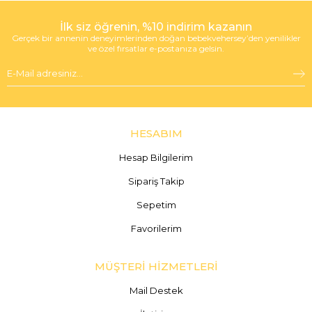
İlk siz öğrenin, %10 indirim kazanın
Gerçek bir annenin deneyimlerinden doğan bebekvehersey’den yenilikler
ve özel fırsatlar e-postanıza gelsin.
HESABIM
Hesap Bilgilerim
Sipariş Takip
Sepetim
Favorilerim
MÜŞTERİ HİZMETLERİ
Mail Destek