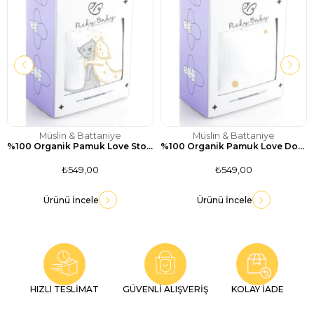
Müslin & Battaniye
Müslin & Battaniye
%100 Organik Pamuk Love Story Desenli Müslin Örtü - 120x120 cm
%100 Organik Pamuk Love Dots Desenli Müslin Örtü - 120x120 cm
₺549,00
₺549,00
Ürünü İncele
Ürünü İncele
HIZLI TESLİMAT
GÜVENLİ ALIŞVERİŞ
KOLAY İADE